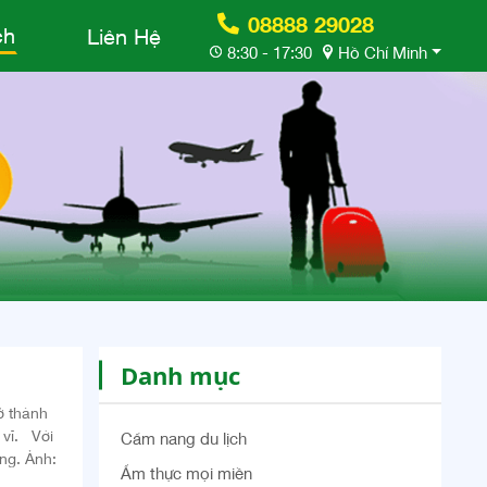
08888 29028
ch
Liên Hệ
8:30 - 17:30
Hồ Chí Minh
Danh mục
ở thành
 vĩ. Với
Cẩm nang du lịch
óng. Ảnh:
Ẩm thực mọi miền