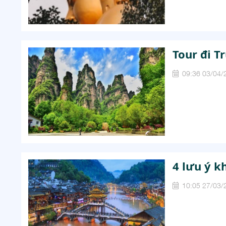
Tour đi T
09:36 03/04/
4 lưu ý k
10:05 27/03/