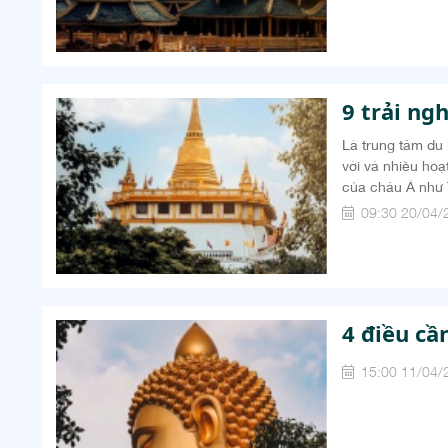
9 trải ng
Là trung tâm du 
vời và nhiều hoạ
của châu Á như 
trộn giữa kiến t
09:30 20/04/
thường...
4 điều cần
15:00 11/04/