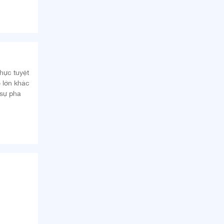
hực tuyệt
 lớn khác
 sự pha
ngkok