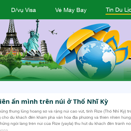
Tin Du Lị
D/vụ Visa
Vé Máy Bay
iên ẩn mình trên núi ở Thổ Nhĩ Kỳ
ững thung lũng hoang sơ và rặng núi cao vút, tỉnh Rize (Thổ Nhĩ Kỳ) tr
ng cho du khách đến khám phá văn hóa địa phương và thiên nhiên hùng
hững ngôi làng trên núi của Rize (yayla) thu hút du khách đến tránh n
ock. Với lượng mưa lớn, những ngôi làng trên núi của Rize...
2023