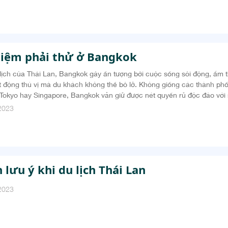
hiệm phải thử ở Bangkok
lịch của Thái Lan, Bangkok gây ấn tượng bởi cuộc sống sôi động, ẩm t
t động thú vị mà du khách không thể bỏ lỡ. Không giống các thành phố
Tokyo hay Singapore, Bangkok vẫn giữ được nét quyến rũ độc đáo với
rúc truyền thống và những tòa nhà chọc trời hiện đại. Du khách đến Ba
2023
 lưu ý khi du lịch Thái Lan
2023