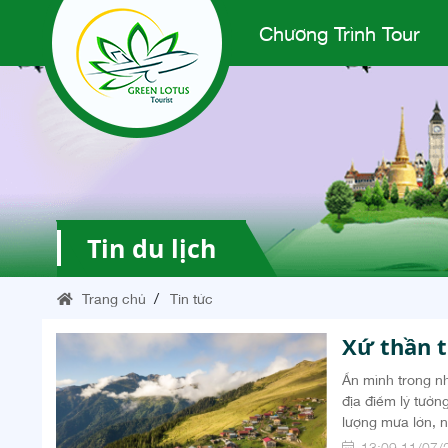
Chương Trình Tour
Tin du lịch
Trang chủ
Tin tức
Xứ thần t
Ẩn mình trong nh
địa điểm lý tưở
lượng mưa lớn, n
Emre Corbaci/iSt
13:09 11/07/